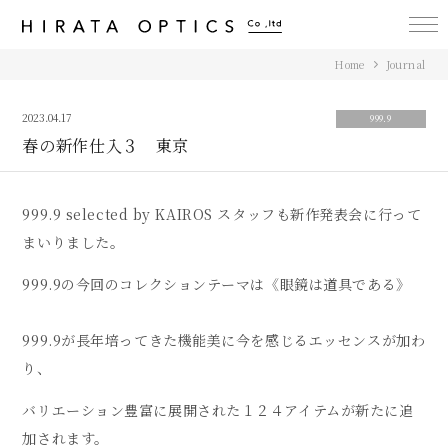
アイウェア・カイロス（EYEWEAR KAIROS / 999.9 selected by
KAIROS） 平田光学 岡山市表町の眼鏡店
Home
Journal
2023.04.17
999.9
春の新作仕入３ 東京
999.9 selected by KAIROS スタッフも新作発表会に行って
まいりました。
999.9の今回のコレクションテーマは《眼鏡は道具である》
999.9が長年培ってきた機能美に今を感じるエッセンスが加わ
り、
バリエーション豊富に展開された１２４アイテムが新たに追
加されます。