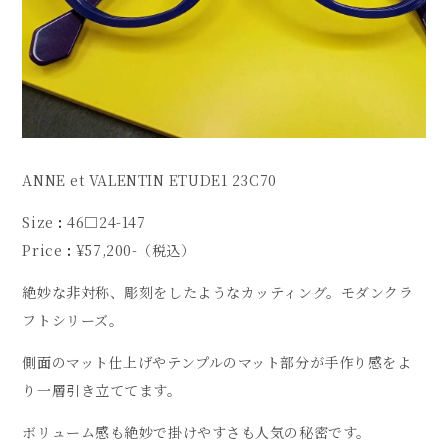
ANNE et VALENTIN ETUDE1 23C70
Size
:
46□24-147
Price
:
¥57,200-（税込）
絶妙な非対称、彫刻をしたようなカッティング。モダンクラ
フトシリーズ。
側面のマット仕上げやテンプルのマット部分が手作り感をよ
り一層引き立ててます。
ボリューム感も絶妙で掛けやすさも人気の秘密です。