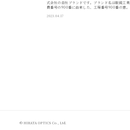
式会社の自社ブランドです。ブランド名は眼鏡工業
員番号の900番に由来した、工場番号900番の意。･
2023.04.17
© HIRATA OPTICS Co., Ltd.