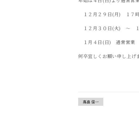
年始は４日(日)より通常営
１２月２９日(月) １７
１２月３０日(火) ～ １
１月４日(日) 通常営業
何卒宜しくお願い申し上げ
高畠 信一