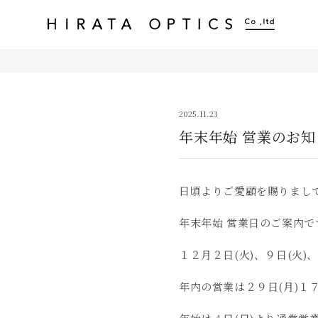
アイウェア・カイロス（EYEWEAR KAIROS / 999.9 selected by KAIROS） 平田光学
岡山市表町の眼鏡店
2025.11.23
年末年始 営業のお知
日頃よりご愛顧を賜りまし
年末年始 営業日のご案内で
１２月２日(火)、９日(火)
年内の営業は２９日(月)１