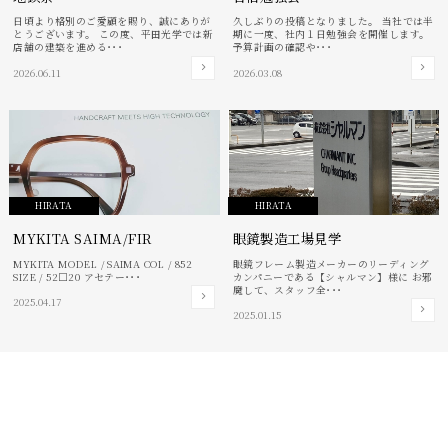
日頃より格別のご愛顧を賜り、誠にありが
久しぶりの投稿となりました。 当社では半
とうございます。 この度、平田光学では新
期に一度、社内１日勉強会を開催します。
店舗の建築を進める･･･
予算計画の確認や･･･
2026.06.11
2026.03.08
HIRATA
HIRATA
MYKITA SAIMA/FIR
眼鏡製造工場見学
MYKITA MODEL / SAIMA COL / 852
眼鏡フレーム製造メーカーのリーディング
SIZE / 52□20 アセテー･･･
カンパニーである【シャルマン】様に お邪
魔して、スタッフ全･･･
2025.04.17
2025.01.15
News