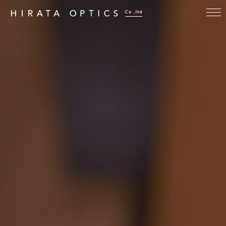
アイウェア・カイロス（EYEWEAR KAIROS / 999.9 selected by
KAIROS） 平田光学 岡山市表町の眼鏡店