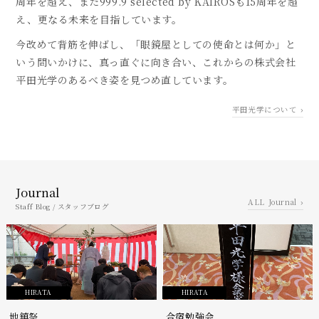
周年を超え、また999.9 selected by KAIROSも15周年を超
え、更なる未来を目指しています。
今改めて背筋を伸ばし、「眼鏡屋としての使命とは何か」と
いう問いかけに、真っ直ぐに向き合い、
これからの株式会社
平田光学のあるべき姿を見つめ直しています。
平田光学について
Journal
Journal
Staff Blog / スタッフブログ
HIRATA
HIRATA
地鎮祭
合宿勉強会