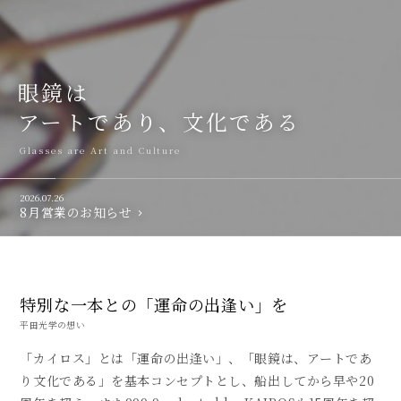
眼鏡は
アートであり、文化である
Glasses are Art and Culture
2026.07.26
8月営業のお知らせ
特別な一本との「運命の出逢い」を
平田光学の想い
「カイロス」とは「運命の出逢い」、「眼鏡は、アートであ
り文化である」を基本コンセプトとし、
船出してから早や20